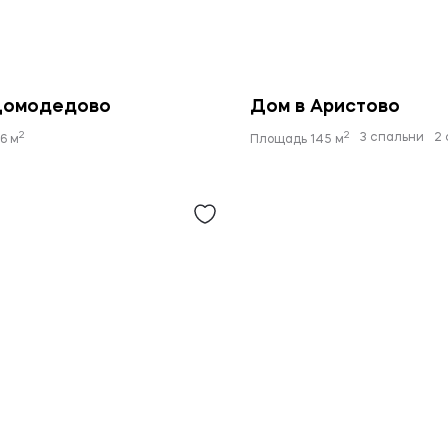
Домодедово
Дом в Аристово
2
2
3 спальни
2
6 м
Площадь 145 м