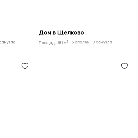
Дом в Щелково
2
 санузла
5 спален
3 санузла
Площадь 181 м