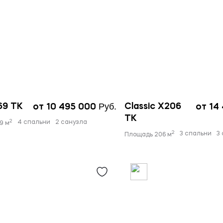
Руб.
69 TK
Classic X206
от 10 495 000
от 14
TK
2
4 спальни
2 санузла
9 м
2
3 спальни
3
Площадь 206 м