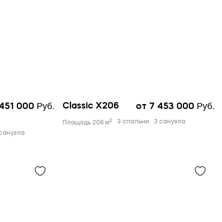
Руб.
Руб.
Classic X206
 451 000
от 7 453 000
2
3 спальни
3 санузла
Площадь 206 м
 санузла