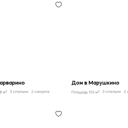
Варварино
Дом в Марушкино
2
2
3 спальни
2 санузла
3 спальни
2 
8 м
Площадь 150 м