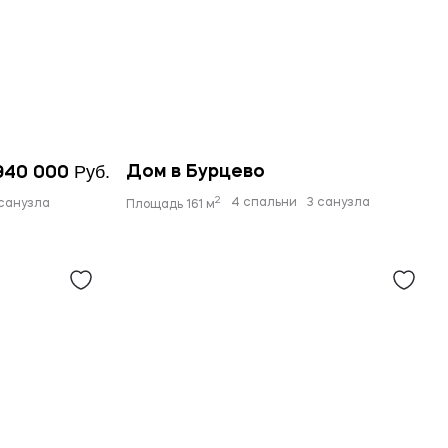
Руб.
Дом в Бурцево
 940 000
2
4 спальни
3 санузла
 санузла
Площадь 161 м