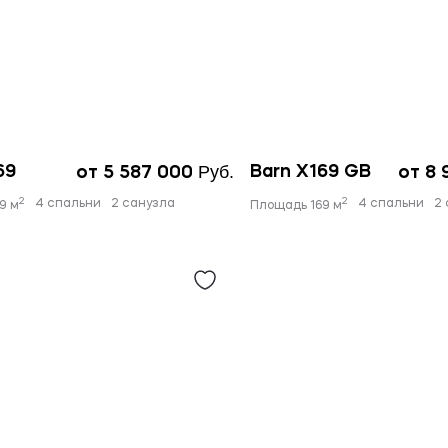
Руб.
69
Barn X169 GB
от 5 587 000
от 8
2
2
4 спальни
2 санузла
4 спальни
2
9 м
Площадь 169 м