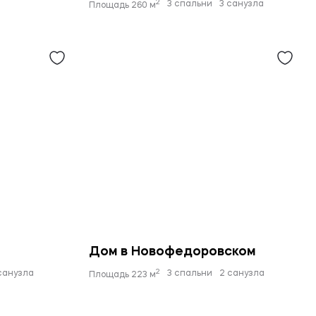
2
3 спальни
3 санузла
Площадь 260 м
Дом в Новофедоровском
2
санузла
3 спальни
2 санузла
Площадь 223 м