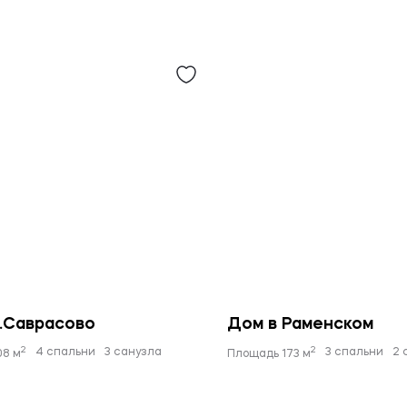
Б.Саврасово
Дом в Раменском
2
2
4 спальни
3 санузла
3 спальни
2 
08 м
Площадь 173 м