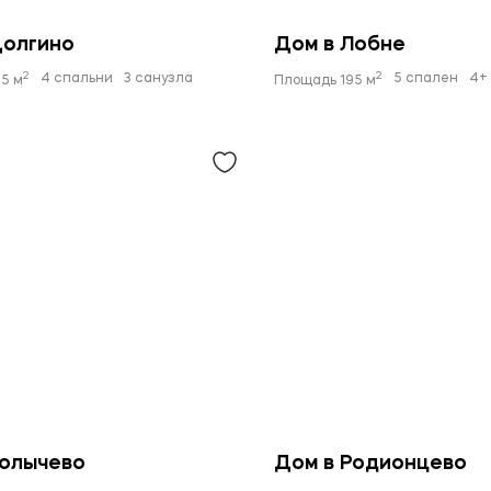
Долгино
Дом в Лобне
2
2
4 спальни
3 санузла
5 спален
4+
5 м
Площадь 195 м
Колычево
Дом в Родионцево