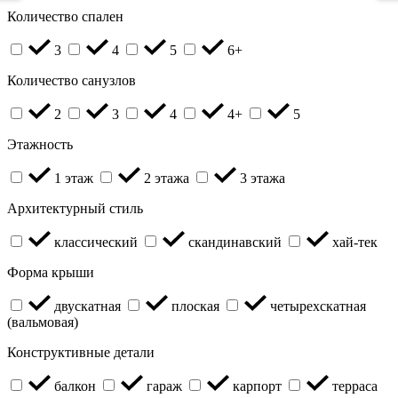
Количество спален
3
4
5
6+
Количество санузлов
2
3
4
4+
5
Этажность
1 этаж
2 этажа
3 этажа
Архитектурный стиль
классический
скандинавский
хай-тек
Форма крыши
двускатная
плоская
четырехскатная
(вальмовая)
Конструктивные детали
балкон
гараж
карпорт
терраса