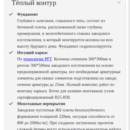
Тёплый контур
Фундамент
Глубокого залегания, стаканного типа, состоит из
бетонной плиты, расположенной ниже глубины
промерзания, и железобетонного стакана заводского
изготовления, в который монтируется колонна на всю
высоту будущего дома. Фундамент гидроизолируется.
Несущий каркас
По
технологии PFT
. Колонны сечением 300*300мм и
ригели 300*500мм заводского изготовления на основе
преднапряженной арматуры, все необходимые арматурные
элементы для связки элементов подготовлены на заводе,
сечение арматуры до 25мм. Полный комплекс работ по
монтажу каркаса. Бетон для заливки монтажных узлов
сертифицированный В25-В30.
Межэтажные перекрытия
Заводские пустотные ЖБ плиты безопалубочного
формования толщиной 220мм, несущая способность от
800 до 2000кг/м2; При создании лестничных пролетов
сложной формы могут использоваться монолитные работы